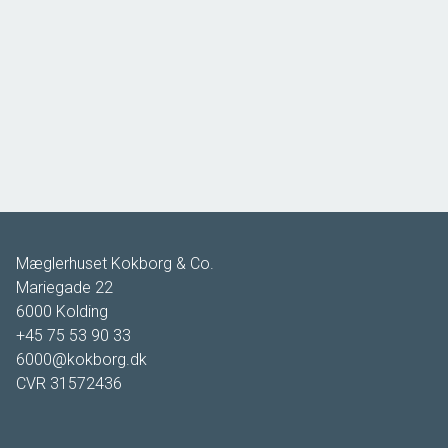
Skovlundvej 18, Seest
6000 Kolding
2
Boligareal
120
m
2
Grundareal
899
m
Ejendomstype
Villa
-
Mæglerhuset Kokborg & Co.
Mariegade 22
6000
Kolding
+45 75 53 90 33
6000@kokborg.dk
CVR
31572436