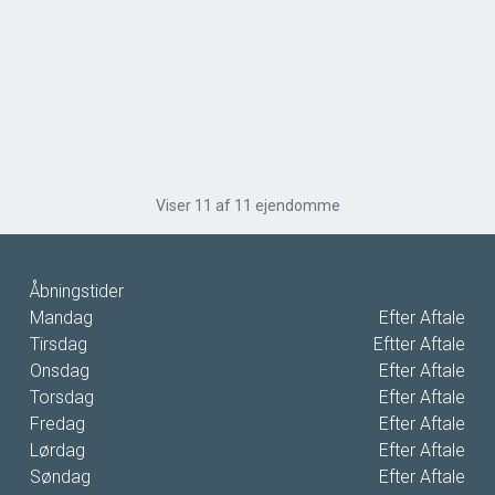
Gadegaardsvej 7,
6580 Vamdrup
2
Boligareal
80
m
2
Grundareal
808
m
Ejendomstype
Villa
Viser
11
af
11
ejendomme
-
Åbningstider
Mandag
Efter Aftale
Tirsdag
Eftter Aftale
Onsdag
Efter Aftale
Torsdag
Efter Aftale
Fredag
Efter Aftale
Lørdag
Efter Aftale
Søndag
Efter Aftale