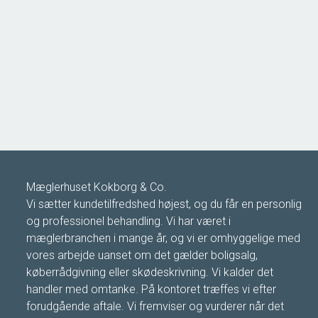
Mæglerhuset Kokborg & Co.
Vi sætter kundetilfredshed højest, og du får en personlig
og professionel behandling. Vi har været i
mæglerbranchen i mange år, og vi er omhyggelige med
vores arbejde uanset om det gælder boligsalg,
køberrådgivning eller skødeskrivning. Vi kalder det
handler med omtanke. På kontoret træffes vi efter
forudgående aftale. Vi fremviser og vurderer når det