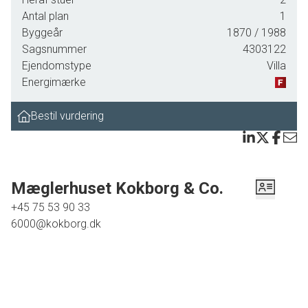
Antal plan
1
Huset opvarmes med pillefyr, her er vandværksvand samt
Byggeår
1870
/ 1988
tilkobling på offentlig spildevand.
Sagsnummer
4303122
Ejendomstype
Villa
Energimærke
Indretningen fordeler sig på entre, dejligt alrum med plads til
både spisebordet og en sidegruppe, lyst køkken med
Bestil vurdering
adgang til bryggers, bagudgang til haven samt et lille ekstra
toilet. En mellemgang med trappe til godt loft, et stort
soveværelse med adgang til eget badeværelse og endelig
en dejlig opholdsstue med flotte trægulve og brændeovn.
Mæglerhuset Kokborg & Co.
For præcis indretning henvises til plantegningen.
+45 75 53 90 33
6000@kokborg.dk
Overalt er der trælofter med synlige bjælker - bemærk
nedsat loftshøjde.