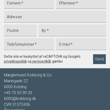
Fornavn
*
Efternavn
*
Adresse
Postnr
By
*
Telefonnummer
*
E-mail
*
Dette site er beskyttet af reCAPTCHA og Google’s
Send
privatlivspolitik
og
servicevilkår
gælder.
Mæglerhuset Kokborg & Co.
Mariegade 22
6000
Kolding
+45 75 53 90 33
6000@kokborg.dk
CVR
31572436