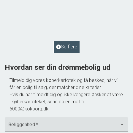
Gasværksvej 14,
6580 Vamdrup
2
Boligareal
134
m
2
Grundareal
680
m
Ejendomstype
Villa
Se flere
795.000 kr.
Hvordan ser din drømmebolig ud
Tilmeld dig vores køberkartotek og få besked, når vi
får en bolig til salg, der matcher dine kriterier.
Hvis du har tilmeldt dig og ikke længere ønsker at være
i køberkartoteket, send da en mail til
6000@kokborg.dk.
Beliggenhed
*