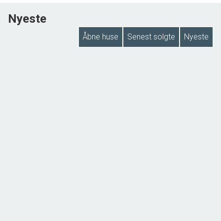
Nyeste
Åbne huse
Senest solgte
Nyeste
NYHED
Kringsvej 7, Bramdrupdam