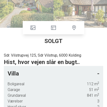
SOLGT
Sdr. Vilstrupvej 125, Sdr Vilstrup, 6000 Kolding
Hist, hvor vejen slår en bugt..
Hyggeligt stråtækt landhus med dobbelt garage og
Villa
-
fyrrum/værksted, fin lille have og velholdt gårdsplads.
Beliggende i hjertet af Trekantsområdet i Sdr. Vilstrup nær
2
Boligareal
112
m
ved skov og gode turmuligheder. 10 km til Kolding og
2
Garage
51
m
skolebus til Eltang Skole (ca. 4 km). Også nær motorvejen,
2
Grundareal
841
m
men med et nyopsat støjværn (2025) er generne herfra
Værelser
3
små.
Heraf stuer
2